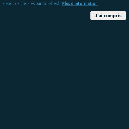
dépôt de cookies par CoFaber.fr.
Plus d'information
J'ai compris
La Boîte à Outils >
Reportages dans les coulisses des pros
Audrey Chambon : artiste du verre et
créatrice de vitraux d’art
Gilbert C
Publié le Friday 28 June 2019
Mis à jour le Sunday 17 November 2019
0 commentaire(s)