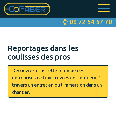
Toggle
navigat
Skip
09 72 54 57 70
to
main
content
Reportages dans les
coulisses des pros
Découvrez dans cette rubrique des
entreprises de travaux vues de l'intérieur, à
travers un entretien ou l'immersion dans un
chantier.