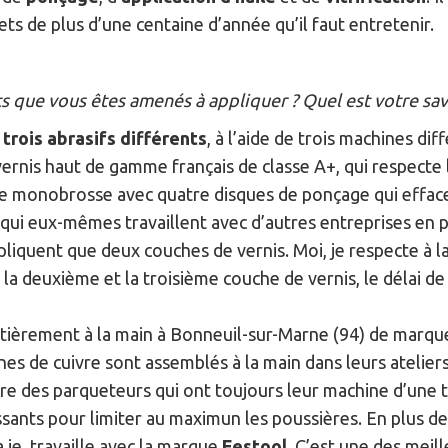
ts de plus d’une centaine d’année qu’il faut entretenir.
s que vous êtes amenés à appliquer ? Quel est votre savo
rois abrasifs différents
, à l’aide de trois machines di
 vernis haut de gamme français de classe A+, qui respecte
une monobrosse avec quatre disques de ponçage qui effacen
ui eux-mêmes travaillent avec d’autres entreprises en pre
liquent que deux couches de vernis. Moi, je respecte à la
re la deuxième et la troisième couche de vernis, le délai 
entièrement à la main à Bonneuil-sur-Marne (94) de marq
nes de cuivre sont assemblés à la main dans leurs atelier
ncore des parqueteurs qui ont toujours leur machine d’une
ssants pour limiter au maximun les poussières. En plus d
a je, travaille avec la marque
Festool
. C’est une des meil