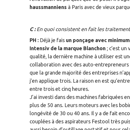
haussmanniens
à Paris avec de vieux parque
C :
En quoi consistent en fait les traitement
PH :
Déjà je fais
un ponçage avec minimum t
Intensiv de la marque Blanchon
; c’est un
qualité, la dernière machine à utiliser est 
collaboration avec des auto-entrepreneurs q
que la grande majorité des entreprises n’app
j’en applique trois. La raison en est qu’ent
entre trois et cinq heures.
J’ai investi dans des machines fabriquées 
plus de 50 ans. Leurs moteurs avec les bobi
longévité de 30 ou 40 ans. Il y a de fait e
couplées à des aspirateurs Festool très pui
aussi besoin d’outillage portatif et pour cel