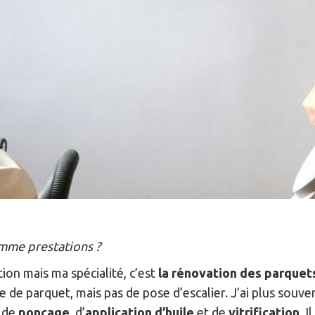
mme prestations ?
ion mais ma spécialité, c’est
la rénovation des parquets
se de parquet, mais pas de pose d’escalier. J’ai plus sou
t de
ponçage
, d’
application d’huile
et de
vitrification
. 