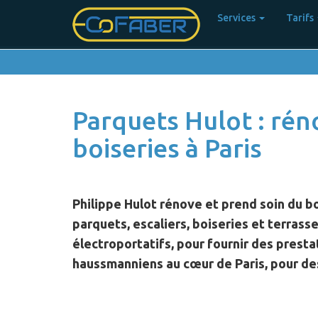
Main
User
Services
Tarifs
navigation
account
menu
Skip
to
[current-
main
content
user:field_prenom:value
Parquets Hulot : rén
boiseries à Paris
Philippe Hulot
rénove et prend soin du boi
parquets, escaliers, boiseries et terrass
électroportatifs, pour fournir des prest
haussmanniens au cœur de Paris, pour d