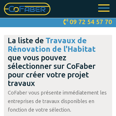
Toggle
navigat
Skip
09 72 54 57 70
to
main
content
La liste de
Travaux de
Rénovation de l'Habitat
que vous pouvez
sélectionner sur CoFaber
pour créer votre projet
travaux
CoFaber vous présente immédiatement les
entreprises de travaux disponibles en
fonction de votre sélection.