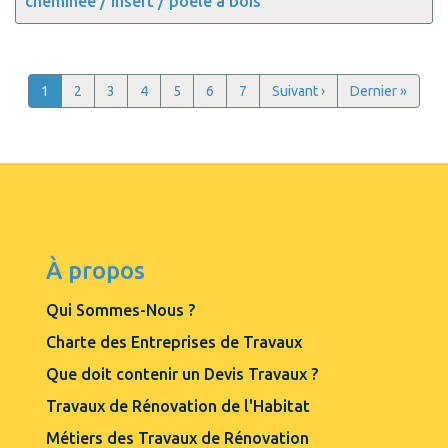
cheminée / insert / poêle à bois
Pagination
Current
1
Page
2
Page
3
Page
4
Page
5
Page
6
Page
7
Next
Suivant ›
Last
Dernier »
page
page
page
À propos
Qui Sommes-Nous ?
Charte des Entreprises de Travaux
Que doit contenir un Devis Travaux ?
Travaux de Rénovation de l'Habitat
Métiers des Travaux de Rénovation