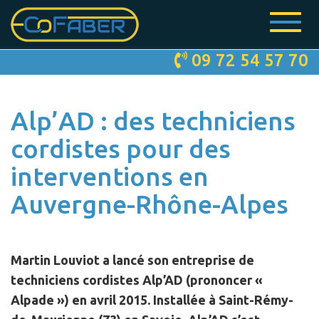
Toggle
navigat
Skip
09 72 54 57 70
to
main
content
Alp’AD : des techniciens
cordistes pour des
interventions en
Auvergne-Rhône-Alpes
Martin Louviot
a lancé son entreprise de
techniciens cordistes
Alp’AD
(prononcer «
Alpade ») en avril 2015. Installée à Saint-Rémy-