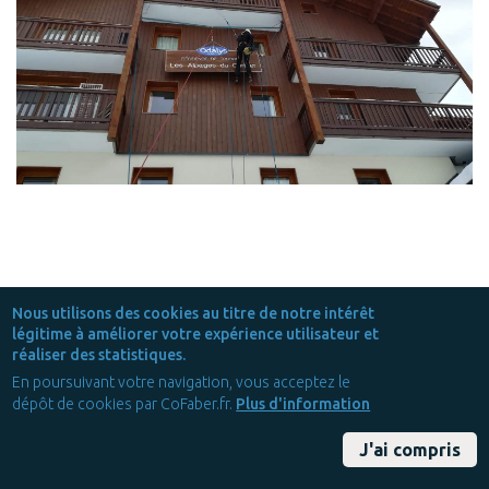
Nous utilisons des cookies au titre de notre intérêt
légitime à améliorer votre expérience utilisateur et
réaliser des statistiques.
En poursuivant votre navigation, vous acceptez le
dépôt de cookies par CoFaber.fr.
Plus d'information
À propos
J'ai compris
Qui Sommes-Nous ?