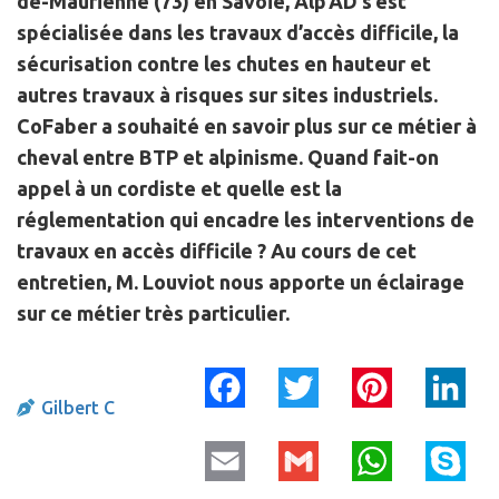
de-Maurienne (73) en Savoie, Alp’AD s’est
spécialisée dans
les travaux d’accès difficile
,
la
sécurisation contre les chutes en hauteur
et
autres
travaux à risques sur sites industriels
.
CoFaber a souhaité en savoir plus sur ce métier à
cheval entre BTP et alpinisme. Quand fait-on
appel à un cordiste et quelle est la
réglementation qui encadre les interventions de
travaux en accès difficile ? Au cours de cet
entretien, M. Louviot nous apporte un éclairage
sur ce métier très particulier.
Facebook
Twitter
Pinterest
Link
Gilbert C
Email
Gmail
WhatsApp
Skyp